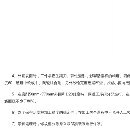
4）外圓表面時，工件易產生讓刀、彈性變形，影響活塞桿的精
度60，硬度中軟或中、陶瓷結合劑，另外砂輪寬度應選窄些，以
5）在磨削50mm×770mm外圓和1:20錐度時，兩道工序須分開進行。在
觸面應不少于80%。
6）為了保證活塞桿加工精度的穩定性，在加工的全過程中不允許人工校直
7）滲氮處理時，螺紋部分等應采取保護裝置進行保護。