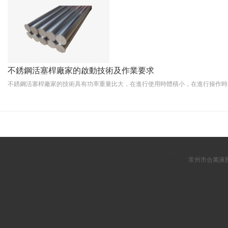
不銹鋼活塞桿廠家的啟動技術及作業要求
不銹鋼活塞桿廠家的技術具有功率重量比大，在進行使用時體積小，在進行操作時其
Powered by
常州市合萬液